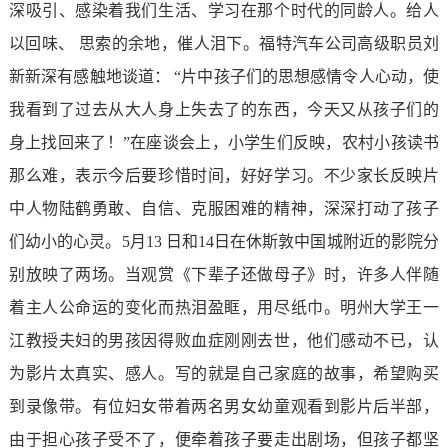
深吸引、感染着我们生活、学习在那个时代的同龄人。给人
以回味、 思索的余地，催人泪下。福特汽车公司高级职员刘
新新深有感触地谈道： “片中孩子们的思想感情令人心动，使
我看到了过去从大人身上失去了的东西，今天又从孩子们的
身上找回来了！”在座谈会上，小学生们反映，农村小孩读书
那么难，表示今后要珍惜时间，好好学习。不少家长反映片
中人物陆鹤勇敢、自信、克服困难的精神，深深打动了孩子
们幼小的心灵。5月13 日和14日在休斯敦中国城附近的影院分
别放映了两场。当观赏《下辈子还做母子》时，许多人伴随
着主人公命运的变化而热泪盈眶，用尽纸巾。明州大学王一
江教授夫妇的男孩因得败血症刚刚去世，他们感动不已，认
为影片太真实、感人。写的就是自己家庭的故事，希望购买
到录像带。有位妇女带着两名男女幼童观看到影片后半部，
由于担心孩子受不了，便牵着孩子要走出剧场，但孩子都坚