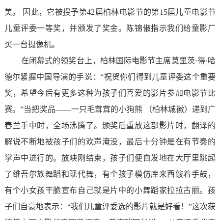
美。 因此，它被授予第42届柏林电影节的第15届儿童电影节
儿童评委一等奖，并颁发了奖金。陈锦俶指示我们给童影厂
买一台摄像机。
在闭幕式的领奖台上，柏林国际电影节主席莫里茨·得·哈
德尔紧握中国导演的手说：“祝贺你们得到儿童评委这个重要
奖，希望今后有更多这种为孩子们喜爱的影片参加电影节比
赛。”当把奖品——一只毛茸茸的小狗熊 （柏林城徽）递到广
春兰手中时，全场沸腾了。颁奖后重放这部影片时，翻译的
解说不断地被孩子们的欢声淹没，最后十分钟是在有节奏的
掌声中进行的。放映刚结束，孩子们便自发地在大厅里跳起
了维吾尔族舞蹈和现代舞，有个孩子模仿库来西敲着手鼓，
有个小女孩干脆宣布自己就是片中的小舞蹈家拉拉古丽。孩
子们自豪地表示：“我们儿童评委选的影片就是好看！”这次获