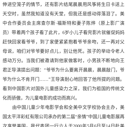
伸进空笼子的情节，还有影片结尾晨晨用风筝将生日卡送上
天空时，虽然我知道没有天堂，但我还是感动得落泪了。美
中合作委员会主席查尔斯·福斯特和妻子陈烨（原上影厂演
员）带着两个孩子看了此片，6岁小儿子看完影片就催促妈妈
赶快回家看爷爷，到了家便紧紧抱着爷爷亲吻，还一再对父
母说，咱们对爷爷要好点儿，别让他死。孩子的举动令老人
感动万分。当我们被邀请到他家做客时，小男孩不断地向王
君正导演提出问题：“爷爷为什么要离开晨晨，晨晨敲门，爷
爷为什么不肯开门……”王导演耐心地回答了他所提的问题。
看到中国影片对国外儿童感染力之深，我们为祖国的传统文
化而骄傲，为儿童电影的成功而高兴。
由中国儿童少年电影学会和全美中文学校协会主办，美
国太平洋彩虹有限公司承办的第二届“亲情”中国儿童电影展再
次享誉美国。我代表团一行六人于2000年5月6日至14日赴美