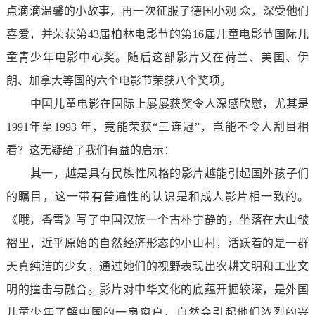
点滴滴温馨的小故事，再一次征服了德国小观 众，深受他们
喜爱，并荣获第43届柏林电影节的第16届儿童电影节国际儿
童青少年电影中心奖。随后这部影片又在荷兰、美国、伊
朗、加拿大等国的六个电影节荣获八个奖项。
中国儿童电影在国际上屡屡获奖令人深感欣慰，尤其是
1991年至1993 年，竟能荣获“三连冠”，岂能不令人刮目相
看？这无疑给了我们有益的启示：
其一，越是具有民族性风格的影片越能引起国外孩子们
的瞩目，这一带有普遍性的认识是和成人影片相一致的。
《哦，香雪》写了中国汉族一个古朴宁静的，坐落在大山皱
褶里，近乎原始的自然经济形态的小山村，活跃着的是一群
天真纯洁的少女，通过她们的视野表现出农耕文明和工业文
明的撞击与融合。影片对中华文化的底蕴开掘较深，是外国
儿童少年了解中国的一扇窗户，自然会引起他们浓烈的兴