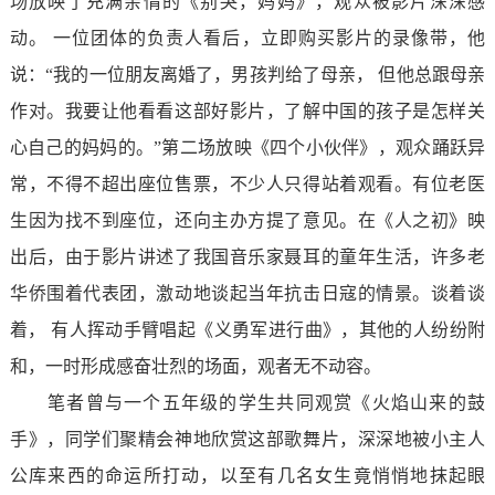
场放映了充满亲情的《别哭，妈妈》，观众被影片深深感
动。 一位团体的负责人看后，立即购买影片的录像带，他
说：“我的一位朋友离婚了，男孩判给了母亲， 但他总跟母亲
作对。我要让他看看这部好影片，了解中国的孩子是怎样关
心自己的妈妈的。”第二场放映《四个小伙伴》，观众踊跃异
常，不得不超出座位售票，不少人只得站着观看。有位老医
生因为找不到座位，还向主办方提了意见。在《人之初》映
出后，由于影片讲述了我国音乐家聂耳的童年生活，许多老
华侨围着代表团，激动地谈起当年抗击日寇的情景。谈着谈
着， 有人挥动手臂唱起《义勇军进行曲》，其他的人纷纷附
和，一时形成感奋壮烈的场面，观者无不动容。
笔者曾与一个五年级的学生共同观赏《火焰山来的鼓
手》，同学们聚精会神地欣赏这部歌舞片，深深地被小主人
公库来西的命运所打动，以至有几名女生竟悄悄地抹起眼