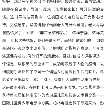
极好，观众完全被这部佳作所征服，放映结束，掌声雷动。
随即在会议室，导演与观众（儿童和家长）展开热烈的交
谈。这时导演注意到有一位德国老人始终站在门旁耐心等
待。交谈结束，导演请翻译询问老人有什么意见。老人与导
演热情握手，说道：“非常爱这部影片，这样宁静，这样美
丽。 比起这些姑娘，我们是贫穷的，而她们是富有的。”组委
会还向小观众发出调查信，了解他们对影片的意见，至今导
演还保存着125份他们写的观后感。经过7位成人评委评选，
评语是：以很高的专业水平，成功地表现了人物的感情，以
细腻的手法反映了中国一个偏远乡村同现代生活的联系。电
影节主席策勒女士说：“《哦，香雪》大量的生活细节描写，
这是很困难的，在创作上可以说是面临险境。”这部影片终于
获得第41届柏林电影节的第14届儿童电影的艺术最高奖——
国际儿童青少年电影中心奖。柏林电视台做了专题采访，影