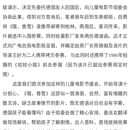
级请示，决定先委托德国友人回国后，向儿童电影节组委会
协商此事，得到对方首肯后，笔者骑车赶到东单邮局，自费
将《哦，香雪》录像带邮寄到柏林。两周后，喜讯传来，影
片被选中入围参赛，同时给童影厂发来两份邀请函。这才正
式向广电总局电影局呈报，并确定由原厂长陈锦俶及该片的
导演王好为二人携带拷贝参赛， 与此同时还携带了1986年拍
摄的《姣姣小姐》前去参展（因为该片已超出参赛规定时
限）。
这是我们首次参加这样的儿童电影节盛会，开始导演十
分担心，《哦，香雪》这部似一首清丽、自然、富有情趣的
散文诗，缺乏故事情节的影片，既无德语对白也没有字幕，
德国孩子能看懂吗？由于组委会做了精心安排，委派女翻译
做现场解说，帮助孩子了解剧情。出人意料，首场放映效果