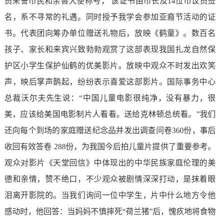
员荣誉市民和亲善大使称号， 该证书由市长及14位市议员签
名，系不寻常的礼遇。同时授予我学会参加亚裔节活动的证
书。代表团向筹办单位赠送礼物后，放映《鹤童》。数百名
孩子、家长和来宾兴致勃勃观赏了这部表现我国扎龙自然保
护区小学生保护仙鹤的优美影片。放映中观众不时发出欢笑
声，映后掌声鹊起，纷纷表示喜爱这部影片。国际事务中心
总裁沃尔夫先生说：“中国儿童电影很纯净，没有暴力，很
美，应该给美国电影制片人看看。送给克林顿总统看。”我们
还向每个到场的家庭赠送纪念品并发出调查问卷360份，事后
收回有效答卷 288份，为我国今后拍儿童片提供了重要参考。
观众对影片《天堂回信》中体现出的中华民族家庭伦理的美
德和亲情，赞不绝口，不少观众被剧情深深打动，是抹着眼
泪离开影院的。当我们询问一位中学生，片中什么地方令他
感动时，他回答：当妈妈不慎摔死“荷兰猪”后，愧疚地将食物