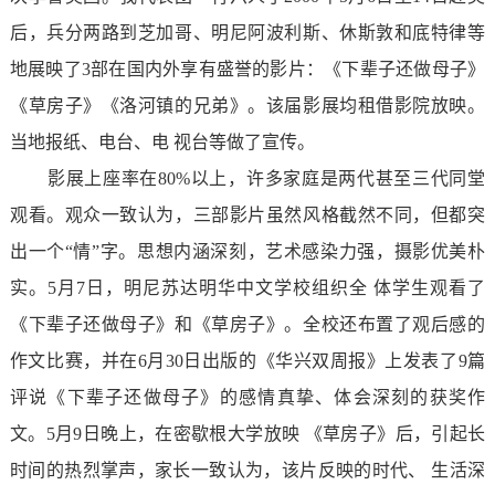
后，兵分两路到芝加哥、明尼阿波利斯、休斯敦和底特律等
地展映了3部在国内外享有盛誉的影片：《下辈子还做母子》
《草房子》《洛河镇的兄弟》。该届影展均租借影院放映。
当地报纸、电台、电 视台等做了宣传。
影展上座率在80%以上，许多家庭是两代甚至三代同堂
观看。观众一致认为，三部影片虽然风格截然不同，但都突
出一个“情”字。思想内涵深刻，艺术感染力强，摄影优美朴
实。5月7日，明尼苏达明华中文学校组织全 体学生观看了
《下辈子还做母子》和《草房子》。全校还布置了观后感的
作文比赛，并在6月30日出版的《华兴双周报》上发表了9篇
评说《下辈子还做母子》的感情真挚、体会深刻的获奖作
文。5月9日晚上，在密歇根大学放映 《草房子》后，引起长
时间的热烈掌声，家长一致认为，该片反映的时代、 生活深