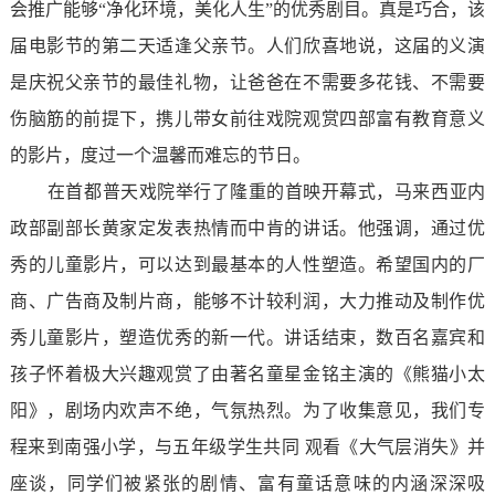
会推广能够“净化环境，美化人生”的优秀剧目。真是巧合，该
届电影节的第二天适逢父亲节。人们欣喜地说，这届的义演
是庆祝父亲节的最佳礼物，让爸爸在不需要多花钱、不需要
伤脑筋的前提下，携儿带女前往戏院观赏四部富有教育意义
的影片，度过一个温馨而难忘的节日。
在首都普天戏院举行了隆重的首映开幕式，马来西亚内
政部副部长黄家定发表热情而中肯的讲话。他强调，通过优
秀的儿童影片，可以达到最基本的人性塑造。希望国内的厂
商、广告商及制片商，能够不计较利润，大力推动及制作优
秀儿童影片，塑造优秀的新一代。讲话结束，数百名嘉宾和
孩子怀着极大兴趣观赏了由著名童星金铭主演的《熊猫小太
阳》，剧场内欢声不绝，气氛热烈。为了收集意见，我们专
程来到南强小学，与五年级学生共同 观看《大气层消失》并
座谈，同学们被紧张的剧情、富有童话意味的内涵深深吸