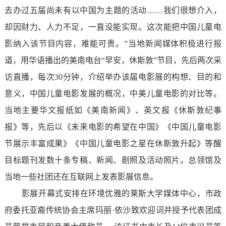
去办过五届尚未有以中国为主题的活动……我们很想介入，
却因财力、人力不足，一直没能实现。这次能把中国儿童电
影纳入该节目内容，难能可贵。”当地新闻媒体积极进行报
道，用华语播出的美南电台“早安，休斯敦”节目，先后两次采
访直播，每次30分钟，介绍举办该届电影展的构想、目的和
意义，中国儿童电影发展的概况，中美儿童电影的对比等。
当地主要华文报纸如《美南新闻》、英文报《休斯敦纪事
报》等，先后以《未来电影的希望在中国》《中国儿童电影
节展示丰富成果》《中国儿童电影之星在休斯敦升起》等醒
目标题刊发数十条专稿、新闻、剧照及活动照片。总领馆及
当地一些社团还在互联网上发表影展信息。
影展开幕式安排在环境优雅的莱斯大学媒体中心，市政
府委托亚裔传统协会主席玛丽·依沙致欢迎词并授予代表团成