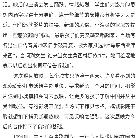
泪。映后的座谈会发言踊跃，情绪热烈，学生们对影片的思
想内涵掌握得十分准确，连一些细节的安排都分析得头头是
道。他们还就影片的拍摄、新疆的风俗、小演员的状况等提
出一些感兴趣的问题。 最后孩子们竟又跳又唱起来，当场有
名男生自告奋勇地表演手鼓舞姿，被大家推选为“马来西亚库
来西”，当问到女生“谁来当女主角西林娜依”时，她们羞涩地
表示以后选出来再写信告诉我们。
这次巡回放映，每个城市只能演一两天。许多看不到的
观众纷纷打电话给主办单位，要求延长一个月的时间，把影
片送到小城镇和乡间去放映，让更多的孩子了解中国并从中
受到教益。有的影院甚至要当场买下拷贝版权，槟城影院干
脆就想扣下拷贝长期放映，可见反响之强烈。这次展映为今
后的合作打下了良好的基础。
1994年，中国儿童电影制片厂一行六人携带四部在国内