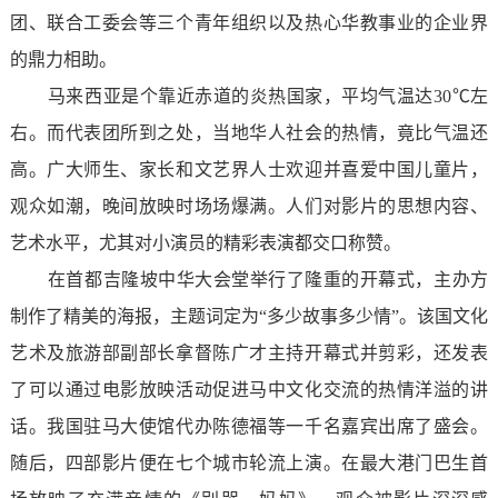
团、联合工委会等三个青年组织以及热心华教事业的企业界
的鼎力相助。
马来西亚是个靠近赤道的炎热国家，平均气温达30℃左
右。而代表团所到之处，当地华人社会的热情，竟比气温还
高。广大师生、家长和文艺界人士欢迎并喜爱中国儿童片，
观众如潮，晚间放映时场场爆满。人们对影片的思想内容、
艺术水平，尤其对小演员的精彩表演都交口称赞。
在首都吉隆坡中华大会堂举行了隆重的开幕式，主办方
制作了精美的海报，主题词定为“多少故事多少情”。该国文化
艺术及旅游部副部长拿督陈广才主持开幕式并剪彩，还发表
了可以通过电影放映活动促进马中文化交流的热情洋溢的讲
话。我国驻马大使馆代办陈德福等一千名嘉宾出席了盛会。
随后，四部影片便在七个城市轮流上演。在最大港门巴生首